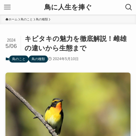
鳥に人生を捧ぐ
ホーム
鳥のこと
鳥の種類
キビタキの魅力を徹底解説！雌雄
2024
5/06
の違いから生態まで
2024年5月10日
鳥のこと
鳥の種類