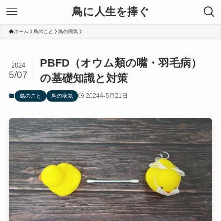
鳥に人生を捧ぐ
ホーム
鳥のこと
鳥の病気
PBFD（オウム類の嘴・羽毛病）
2024
5/07
の基礎知識と対策
2024年5月21日
鳥のこと
鳥の病気