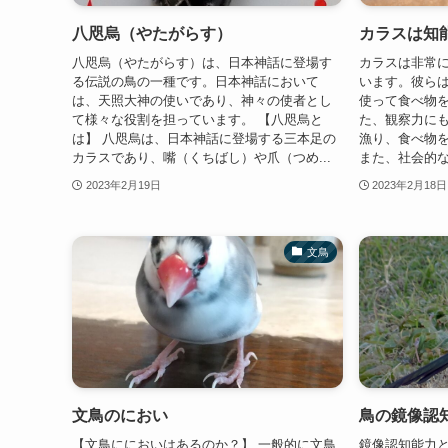
八咫烏（やたがらす）
カラスは知
八咫烏（やたがらす）は、日本神話に登場す
カラスは非常
る伝説の鳥の一種です。日本神話において
います。彼ら
は、天照大神の使いであり、神々の使者とし
使って食べ物
て様々な役割を担っています。 【八咫烏と
た、観察力に
は】 八咫烏は、日本神話に登場する三本足の
漁り、食べ物
カラスであり、嘴（くちばし）や爪（つめ...
また、社会的な
2023年2月19日
2023年2月18日
文鳥
文鳥のにおい
鳥の鏡像認
【文鳥ににおいはあるのか？】 一般的に文鳥
鏡像認知能力