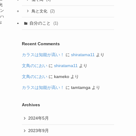
光
フン
(2)
鳥と文化
 ハ
ょ
自分のこと
(1)
Recent Comments
カラスは知能が高い！
に
shiratama11
より
文鳥のにおい
に
shiratama11
より
文鳥のにおい
に
kameko
より
カラスは知能が高い！
に
tamtamga
より
Archives
2024年5月
2023年9月