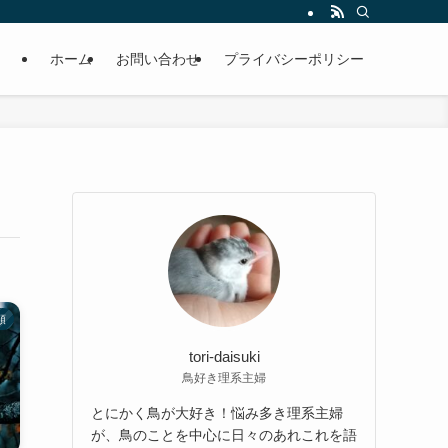
ホーム
お問い合わせ
プライバシーポリシー
類
tori-daisuki
鳥好き理系主婦
とにかく鳥が大好き！悩み多き理系主婦
が、鳥のことを中心に日々のあれこれを語