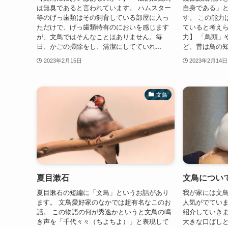
は無臭であると言われています。 ハムスター
自身である」
等のげっ歯類はその飼育している部屋に入っ
す。 この能力
ただけで、げっ歯類特有のにおいを感じます
ていると考えら
が、文鳥ではそんなことはありません。毎
力】 「鳥頭」
日、かごの掃除をし、清潔にしてていれ...
ど、昔は鳥の知
2023年2月15日
2023年2月14日
文鳥
夏目漱石
文鳥につい
夏目漱石の短編に「文鳥」というお話があり
我が家には文鳥
ます。 文鳥愛好家のなかでは超有名なこのお
人気がでていま
話。 この物語の何が秀逸かというと文鳥の鳴
紹介していきま
き声を「千代々々（ちよちよ）」と表現して
大きな口ばし