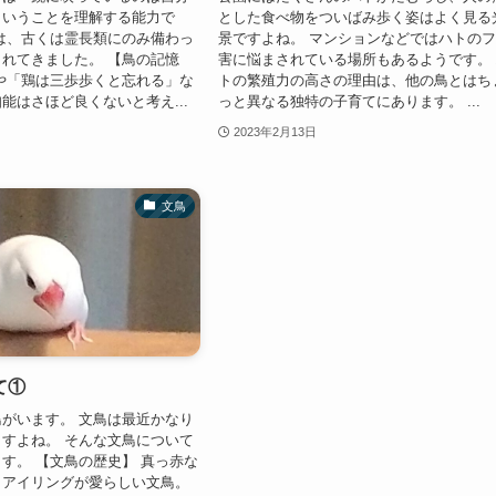
ということを理解する能力で
とした食べ物をついばみ歩く姿はよく見る
は、古くは霊長類にのみ備わっ
景ですよね。 マンションなどではハトの
れてきました。 【鳥の記憶
害に悩まされている場所もあるようです。
や「鶏は三歩歩くと忘れる」な
トの繁殖力の高さの理由は、他の鳥とはち
能はさほど良くないと考え...
っと異なる独特の子育てにあります。 ...
2023年2月13日
文鳥
て①
がいます。 文鳥は最近かなり
すよね。 そんな文鳥について
す。 【文鳥の歴史】 真っ赤な
とアイリングが愛らしい文鳥。