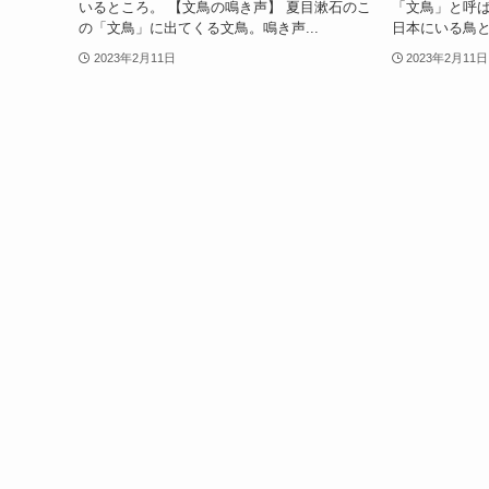
いるところ。 【文鳥の鳴き声】 夏目漱石のこ
「文鳥」と呼
の「文鳥」に出てくる文鳥。鳴き声...
日本にいる鳥と
2023年2月11日
2023年2月11日