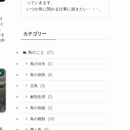
っていきます。
いつか鳥に関わる仕事に就きたい・・・。
は
」と
」
カテゴリー
いま
の外
鳥のこと
(27)
(1)
鳥の法令
理
(4)
鳥の病気
(3)
文鳥
(2)
解剖生理
(1)
鳥の知能
(10)
鳥の種類
落
(4)
働く鳥