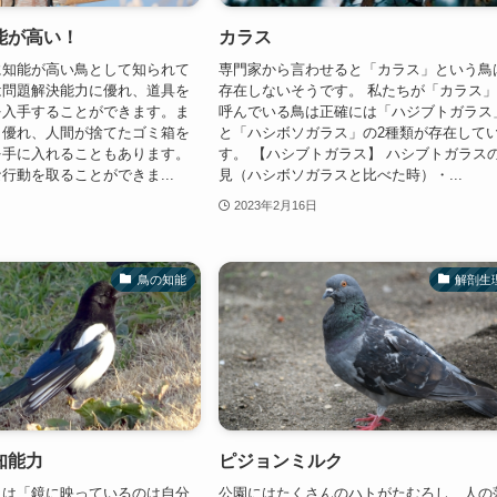
能が高い！
カラス
に知能が高い鳥として知られて
専門家から言わせると「カラス」という鳥
は問題解決能力に優れ、道具を
存在しないそうです。 私たちが「カラス
を入手することができます。ま
呼んでいる鳥は正確には「ハジブトガラス
も優れ、人間が捨てたゴミ箱を
と「ハシボソガラス」の2種類が存在して
を手に入れることもあります。
す。 【ハシブトガラス】 ハシブトガラス
行動を取ることができま...
見（ハシボソガラスと比べた時）・...
2023年2月16日
鳥の知能
解剖生
知能力
ピジョンミルク
とは「鏡に映っているのは自分
公園にはたくさんのハトがたむろし、人の