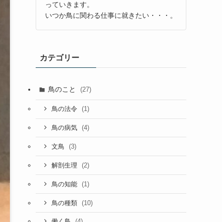
っていきます。
いつか鳥に関わる仕事に就きたい・・・。
カテゴリー
鳥のこと
(27)
(1)
鳥の法令
(4)
鳥の病気
(3)
文鳥
(2)
解剖生理
(1)
鳥の知能
(10)
鳥の種類
(4)
働く鳥