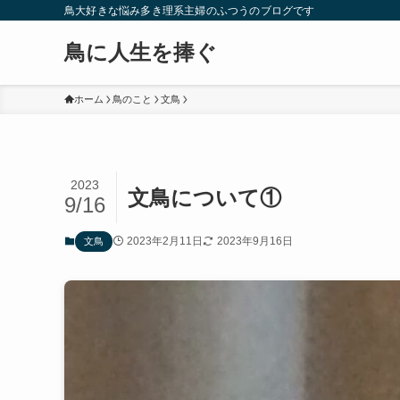
鳥大好きな悩み多き理系主婦のふつうのブログです
鳥に人生を捧ぐ
ホーム
鳥のこと
文鳥
2023
文鳥について①
9/16
2023年2月11日
2023年9月16日
文鳥